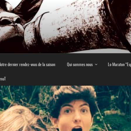
E EN MONTAGNE NOIR
 culturel en Montagne Noire
otre dernier rendez-vous de la saison:
Qui sommes nous
Lo Maraton “Es
imuT