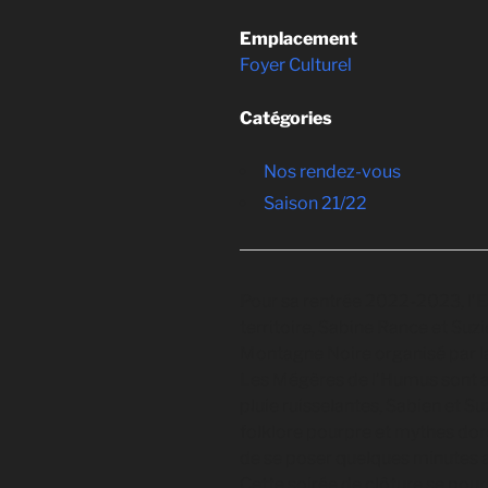
Emplacement
Foyer Culturel
Catégories
Nos rendez-vous
Saison 21/22
Pour sa rentrée 2022-2023, l’E
territoire, Sabine Rance et Suzi
Montagne Noire organisé par 
Les Mégères de l’Humus sont al
pluie ruisselantes, Sabien et Su
folklore pourpre et mythes doré
de se poser quelques minutes a
Cette soirée de clôture se pour