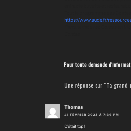
entracte buvette et restauratio
Tout le programme des Contes
https://www.aude.fr/ressourc
Partenariat avec Contes en M
Contes
Pour toute demande d'informati
Une réponse sur “Ta grand-m
Thomas
14 FÉVRIER 2023 À 7:36 PM
C’était top !