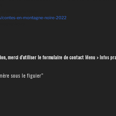
n.
 en Montagne Noire :
es/contes-en-montagne-noire-2022
ontagne Noire
on, merci d'utiliser le formulaire de contact
Menu > Infos pr
ère sous le figuier”