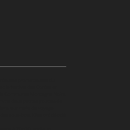
 conteuses prometteuses du
vec le festival des Contes en
é de Communes Montagne Noire.
Comme deux petites gouttes de
dans leur malle de voyage :
des sous-bois. Elles ont décidé
alkans, à 20h30, après un