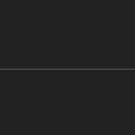
au Vive est fière de pouvoir offrir une carte blanche à deux
e Ildas, et de s’inscrire dans une partenariat de longue date a
la Bibliothèque Départementale de l’Aude et la Communaut
lées cueillir pour vous les couleurs de la Montagne Noire. 
zie se sont infiltrées dans ses flancs rocheux et y ont amassé 
s, histoires argentées de vieilles dames et odeur verdoyante 
vec vous pour vus les conter.
suivra avec le spectacle de Franck Turlan, Sur la Route des B