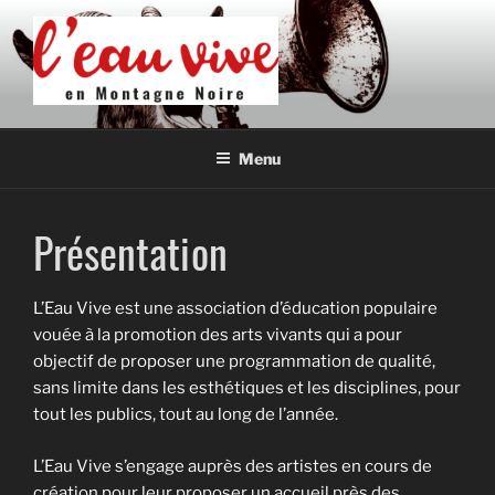
Aller
au
contenu
principal
L'EAU VIVE EN MONTAGNE
Association de développement culturel en Montagne Noire
NOIRE
Menu
Présentation
L’Eau Vive est une association d’éducation populaire
vouée à la promotion des arts vivants qui a pour
objectif de proposer une programmation de qualité,
sans limite dans les esthétiques et les disciplines, pour
tout les publics, tout au long de l’année.
L’Eau Vive s’engage auprès des artistes en cours de
création pour leur proposer un accueil près des