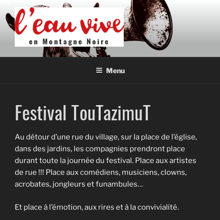
Aller
au
contenu
principal
L'EAU VIVE EN MONTAGNE
Association de développement culturel en Montagne Noire
NOIRE
Menu
Festival TouTazimuT
Au détour d’une rue du village, sur la place de l’église,
dans des jardins, les compagnies prendront place
durant toute la journée du festival. Place aux artistes
de rue !!! Place aux comédiens, musiciens, clowns,
acrobates, jongleurs et funambules…
Et place à l’émotion, aux rires et à la convivialité.