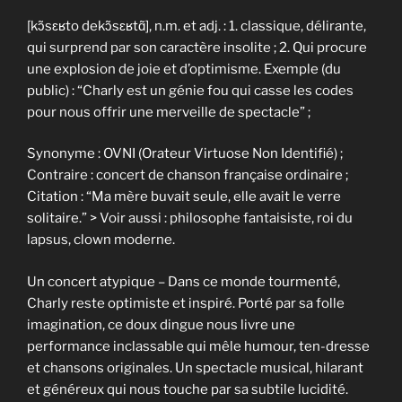
[kɔ̃sɛʁto dekɔ̃sɛʁtɑ̃], n.m. et adj. : 1. classique, délirante,
qui surprend par son caractère insolite ; 2. Qui procure
une explosion de joie et d’optimisme. Exemple (du
public) : “Charly est un génie fou qui casse les codes
pour nous offrir une merveille de spectacle” ;
Synonyme : OVNI (Orateur Virtuose Non Identifié) ;
Contraire : concert de chanson française ordinaire ;
Citation : “Ma mère buvait seule, elle avait le verre
solitaire.” > Voir aussi : philosophe fantaisiste, roi du
lapsus, clown moderne.
Un concert atypique – Dans ce monde tourmenté,
Charly reste optimiste et inspiré. Porté par sa folle
imagination, ce doux dingue nous livre une
performance inclassable qui mêle humour, ten-dresse
et chansons originales. Un spectacle musical, hilarant
et généreux qui nous touche par sa subtile lucidité.