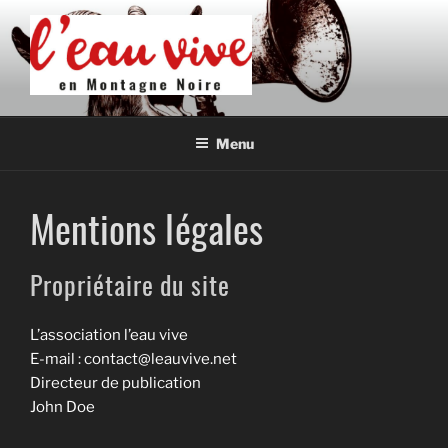
Aller
au
contenu
principal
L'EAU VIVE EN MONTAGNE
Association de développement culturel en Montagne Noire
NOIRE
Menu
Mentions légales
Propriétaire du site
L’association l’eau vive
E-mail : contact@leauvive.net
Directeur de publication
John Doe