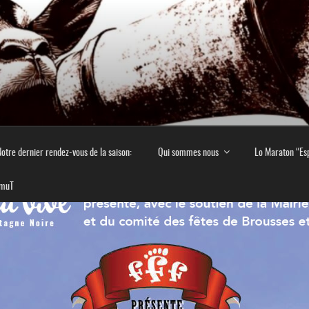
E EN MONTAGNE NOIR
 culturel en Montagne Noire
otre dernier rendez-vous de la saison:
Qui sommes nous
Lo Maraton “Es
imuT