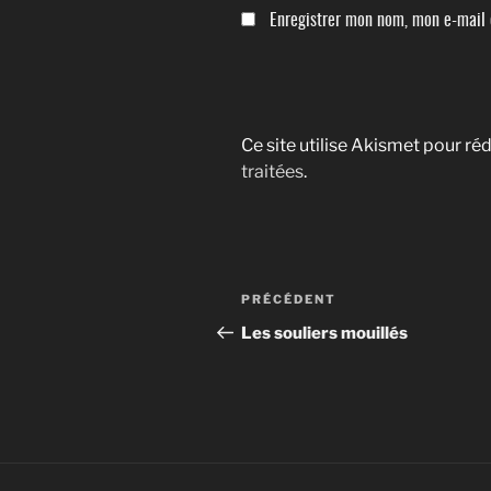
Enregistrer mon nom, mon e-mail 
Ce site utilise Akismet pour réd
traitées
.
Navigation
Article
PRÉCÉDENT
de
précédent
Les souliers mouillés
l’article