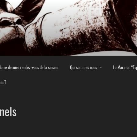
E EN MONTAGNE NOIR
 culturel en Montagne Noire
otre dernier rendez-vous de la saison:
Qui sommes nous
Lo Maraton “Es
imuT
nels