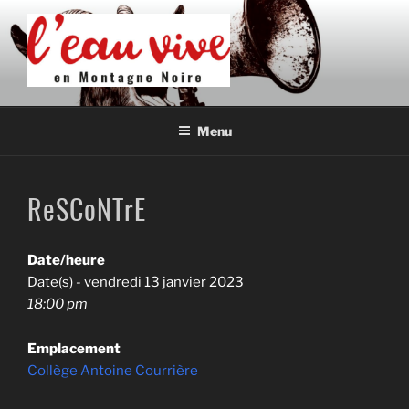
Aller
au
contenu
principal
L'EAU VIVE EN MONTAGNE
Association de développement culturel en Montagne Noire
NOIRE
Menu
ReSCoNTrE
Date/heure
Date(s) - vendredi 13 janvier 2023
18:00 pm
Emplacement
Collège Antoine Courrière