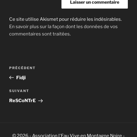
Ce site utilise Akismet pour réduire les indésirables.
En savoir plus sur la façon dont les données de vos
commentaires sont traitées
.
Navigation
Article
PRÉCÉDENT
de
précédent
Fidji
l’article
Article
SUIVANT
suivant
ReSCoNTrE
© 2026 - Association l'Eau Vive en Montagne Noire -