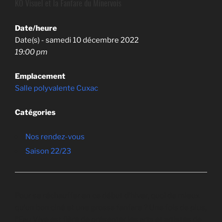
KO Visuel et la Fanfare du Minervois
Date/heure
Date(s) - samedi 10 décembre 2022
19:00 pm
Emplacement
Salle polyvalente Cuxac
Catégories
Nos rendez-vous
Saison 22/23
Pour se réchauffer en ce début d’hiver, quoi de mieux
qu’un bon ciné et une grosse fanfare ? Une fois de plus,
l’Eau Vive est fière de présenter les arts et artistes de