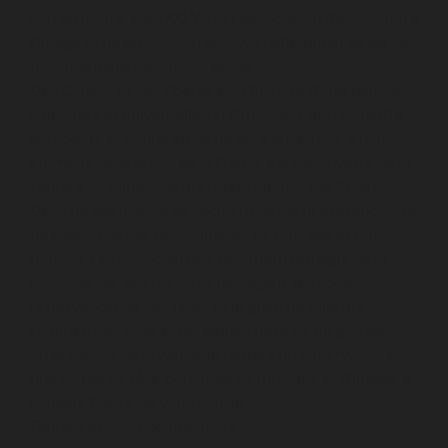
son territoire, avec KO Visuel,
association d’éducation à
l’image et de production audiovisuelle, qui a réalisé ce
documentaire désormais primé.
Des Couacs et des Poètes est l’histoire d’une fanfare
singulière et universelle, un film joyeux qui réchauffe
les coeurs et donne envie de faire ensemble. Il nous
emmène dans le sud de la France à la découverte de la
Fanfare du Minervois qui fêtera bientôt ses 20 ans.
Deux de ses membres décident de partir à la rencontre
de chacun de ses personnages, de tout âge et tout
horizon. Les musicien·ne·s racontent la magie de la
musique, les valeurs qu’ils partagent, les couacs,
l’effervescence des fêtes et le grain de folie qui
rythment les joies et les peines de la vie du groupe.
En présence de la véritable fanfare du Minervois, c’est
une soirée de fête, ponctuée de musique et d’image, à
laquelle l’Eau Vive vous convie.
Fanfare et ciné documentaire