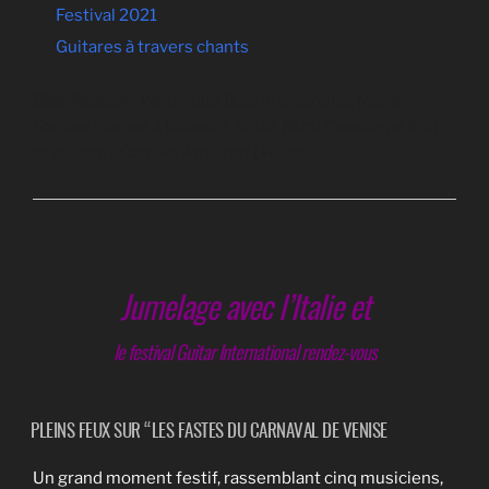
Festival 2021
Guitares à travers chants
Distribution :
Véronique Bourin (soprano), Marie
Garnier (cornet à bouquin, flûte), Rémi Cassaigne (luth
et guitare), Camille Antoinet ( violon)
Jumelage avec l’Italie et
le festival Guitar International rendez-vous
PLEINS FEUX SUR “LES FASTES DU CARNAVAL DE VENISE
Un grand moment festif, rassemblant cinq musiciens,