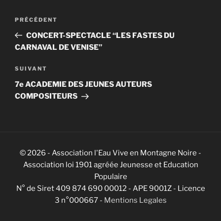
Navigation
Article
PRÉCÉDENT
de
précédent
CONCERT-SPECTACLE “LES FASTES DU
l’article
CARNAVAL DE VENISE”
Article
SUIVANT
suivant
7e ACADEMIE DES JEUNES AUTEURS
COMPOSITEURS
© 2026 - Association l'Eau Vive en Montagne Noire -
Association loi 1901 agréée Jeunesse et Education
Populaire
N° de Siret 409 874 690 00012 - APE 9001Z - Licence
3 n°000667 -
Mentions Legales