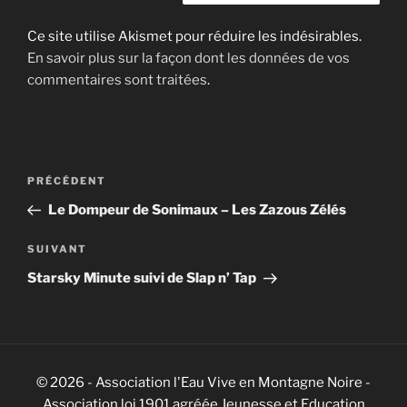
Ce site utilise Akismet pour réduire les indésirables.
En savoir plus sur la façon dont les données de vos
commentaires sont traitées
.
Navigation
Article
PRÉCÉDENT
de
précédent
Le Dompeur de Sonimaux – Les Zazous Zélés
l’article
Article
SUIVANT
suivant
Starsky Minute suivi de Slap n’ Tap
© 2026 - Association l'Eau Vive en Montagne Noire -
Association loi 1901 agréée Jeunesse et Education