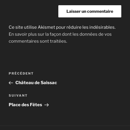
Ce site utilise Akismet pour réduire les indésirables.
En savoir plus sur la façon dont les données de vos
commentaires sont traitées
.
Navigation
Article
PRÉCÉDENT
de
précédent
Château de Saissac
l’article
Article
SUIVANT
suivant
Place des Fêtes