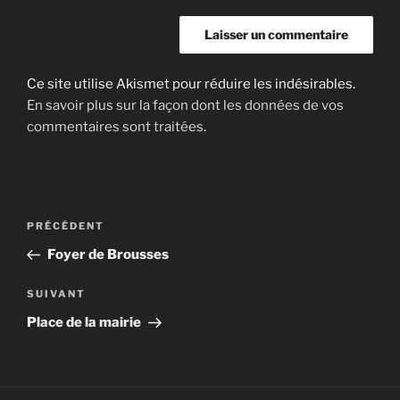
Ce site utilise Akismet pour réduire les indésirables.
En savoir plus sur la façon dont les données de vos
commentaires sont traitées
.
Navigation
Article
PRÉCÉDENT
de
précédent
Foyer de Brousses
l’article
Article
SUIVANT
suivant
Place de la mairie