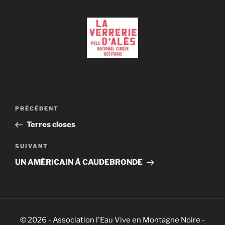
Navigation
Article
PRÉCÉDENT
de
précédent
Terres closes
l’article
Article
SUIVANT
suivant
UN AMÉRICAIN À CAUDEBRONDE
© 2026 - Association l'Eau Vive en Montagne Noire -