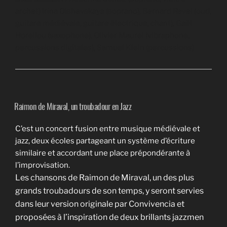
archet) Irina Olshevskaya (soprano), Bernard Revel (oud,
guitare médiévale, guitare électrique, chant), Gaël
Horellou (saxophone), Olivier Maurel (vibraphone,
percussions digitales), Samuel Klein (percussions)
Raimon de Miraval, un troubadour en Jazz
C’est un concert fusion entre musique médiévale et
jazz, deux écoles partageant un système d’écriture
similaire et accordant une place prépondérante à
l’improvisation.
Les chansons de Raimon de Miraval, un des plus
grands troubadours de son temps, y seront servies
dans leur version originale par Convivencia et
proposées à l’inspiration de deux brillants jazzmen