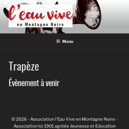
Aller
au
contenu
principal
L'EAU VIVE EN MONTAGNE
Association de développement culturel en Montagne Noire
NOIRE
Menu
Trapèze
Évènement à venir
<li>Aucun évènement dans cette catégorie</li>
© 2026 - Association l'Eau Vive en Montagne Noire -
Association loi 1901 agréée Jeunesse et Education