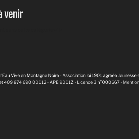
 venir
t dans cette catégorie</li>
l'Eau Vive en Montagne Noire - Association loi 1901 agréée Jeunesse 
ret 409 874 690 00012 - APE 9001Z - Licence 3 n°000667 -
Mention