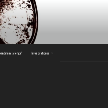
E
pandirem la lenga”
Infos pratiques