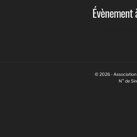
Évènement à
<li>Aucun évènemen
© 2026 - Association 
N° de Si