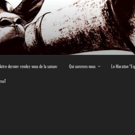
E EN MONTAGNE NOIR
 culturel en Montagne Noire
otre dernier rendez-vous de la saison:
Qui sommes nous
Lo Maraton “Es
imuT