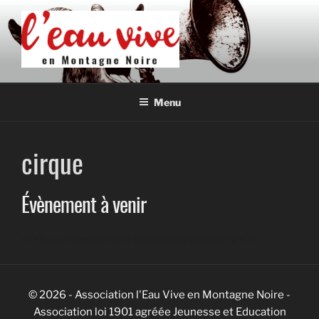
Aller
au
contenu
principal
L'EAU VIVE EN MONTAGNE
Association de développement culturel en Montagne Noire
NOIRE
Menu
cirque
Évènement à venir
<li>Aucun évènement dans cette catégorie</li>
© 2026 - Association l'Eau Vive en Montagne Noire -
Association loi 1901 agréée Jeunesse et Education