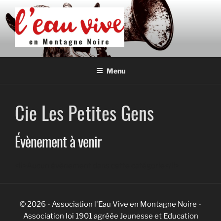
Aller
au
contenu
principal
L'EAU VIVE EN MONTAGNE
Association de développement culturel en Montagne Noire
NOIRE
Menu
Cie Les Petites Gens
Évènement à venir
<li>Aucun évènement dans cette catégorie</li>
© 2026 - Association l'Eau Vive en Montagne Noire -
Association loi 1901 agréée Jeunesse et Education