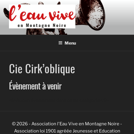
Aller
au
contenu
principal
L'EAU VIVE EN MONTAGNE
Association de développement culturel en Montagne Noire
NOIRE
Menu
Cie Cirk’oblique
Évènement à venir
<li>Aucun évènement dans cette catégorie</li>
© 2026 - Association l'Eau Vive en Montagne Noire -
Association loi 1901 agréée Jeunesse et Education