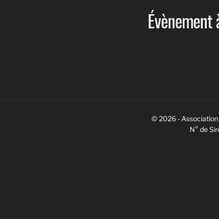
Évènement à
<li>Aucun évènemen
© 2026 - Association 
N° de Si