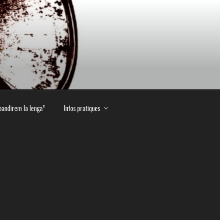
E
pandirem la lenga”
Infos pratiques