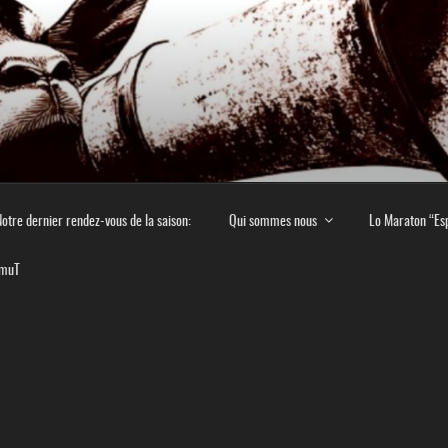
E EN MONTAGNE NOIR
 culturel en Montagne Noire
otre dernier rendez-vous de la saison:
Qui sommes nous
Lo Maraton “Es
imuT