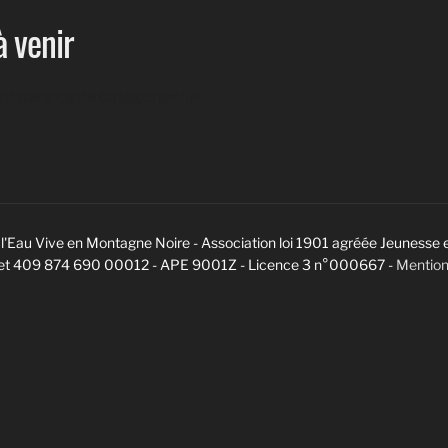
 venir
t dans cette catégorie</li>
l'Eau Vive en Montagne Noire - Association loi 1901 agréée Jeunesse 
ret 409 874 690 00012 - APE 9001Z - Licence 3 n°000667 -
Mention