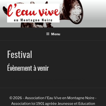
Aller
au
contenu
principal
L'EAU VIVE EN MONTAGNE
Association de développement culturel en Montagne Noire
NOIRE
Menu
Festival
Évènement à venir
<li>Aucun évènement dans cette catégorie</li>
© 2026 - Association l'Eau Vive en Montagne Noire -
Association loi 1901 agréée Jeunesse et Education