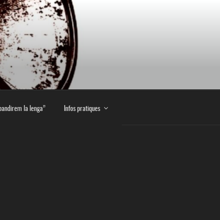
E
pandirem la lenga”
Infos pratiques