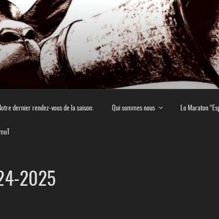
E EN MONTAGNE NOIR
 culturel en Montagne Noire
otre dernier rendez-vous de la saison:
Qui sommes nous
Lo Maraton “Es
imuT
024-2025