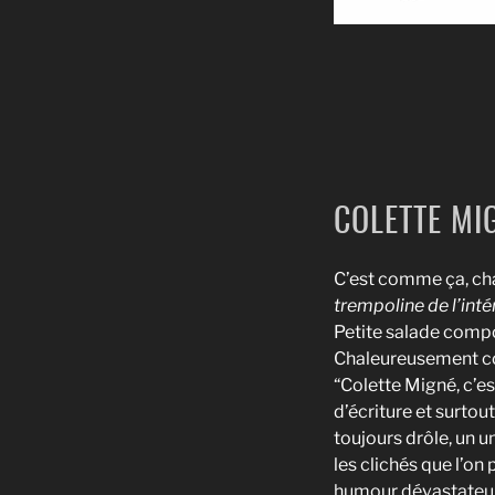
COLETTE MIG
C’est comme ça, cha
trempoline de l’intér
Petite salade compo
Chaleureusement con
“Colette Migné, c’es
d’écriture et surto
toujours drôle, un u
les clichés que l’on
humour dévastateur 