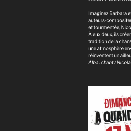
Imaginez Barbara et
auteurs-compositeurs
et tourmentée, Nicola
À eux deux, ils crée
tradition de la chan
une atmosphère envo
réinventent un ailleu
Alba : chant / Nicola