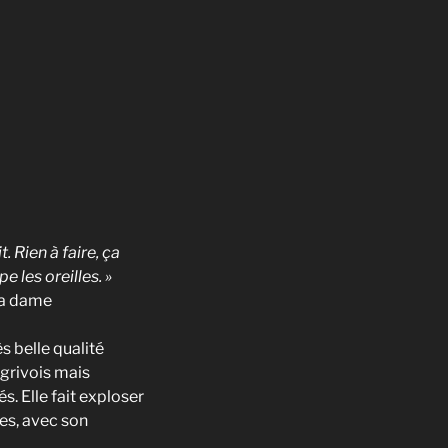
t. Rien à faire, ça
e les oreilles. »
la dame
s belle qualité
 grivois mais
s. Elle fait exploser
ues, avec son