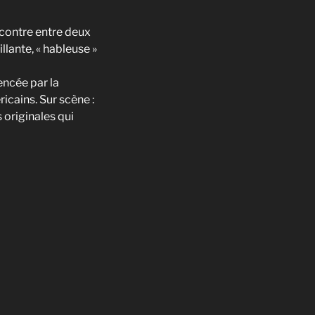
contre entre deux
llante, « hableuse »
encée par la
icains. Sur scène :
originales qui