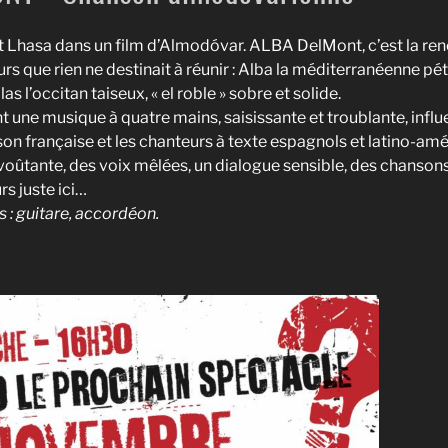
 Lhasa dans un film d’Almodóvar. ALBA DelMont, c’est la ren
 que rien ne destinait à réunir : Alba la méditerranéenne péti
s l’occitan taiseux, « el roble » sobre et solide.
nt une musique à quatre mains, saisissante et troublante, influ
son française et les chanteurs à texte espagnols et latino-amér
ûtante, des voix mêlées, un dialogue sensible, des chansons 
rs juste ici…
s : guitare, accordéon.