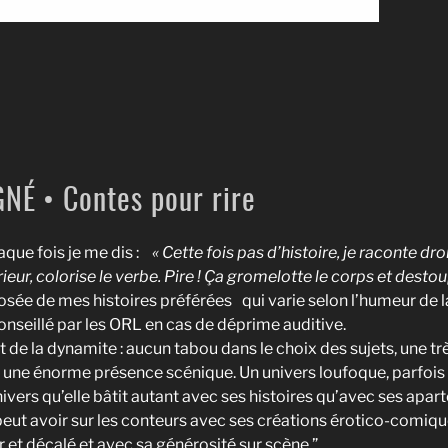
NÉ • Contes pour rire
que fois je me dis :
« Cette fois pas d’histoire, je raconte droi
ieur, colorise le verbe. Pire ! Ça gromelotte le corps et destoup
sée de mes histoires préférées qui varie selon l’humeur de 
seillé par les ORL en cas de déprime auditive.
t de la dynamite : aucun tabou dans le choix des sujets, une trè
ut une énorme présence scénique. Un univers loufoque, parfois
nivers qu’elle bâtit autant avec ses histoires qu’avec ses aparté
 peut avoir sur les conteurs avec ses créations érotico-comiq
et décalé et avec sa générosité sur scène.”